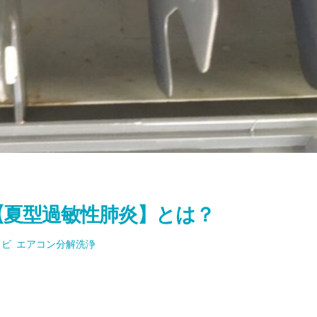
【夏型過敏性肺炎】とは？
カビ
,
エアコン分解洗浄